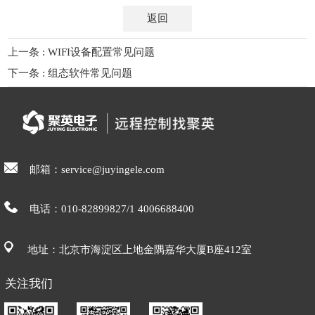
返回
上一条 : WIFI设备配置常见问题
下一条 : 组态软件常见问题
邮箱：service@juyingele.com
电话：010-82899827/1 4006688400
地址：北京市海淀区上地金隅嘉华大厦B座412室
关注我们